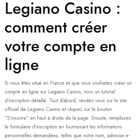
Legiano Casino :
comment créer
votre compte en
ligne
Si vous êtes situé en France et que vous souhaitez créer un
compte en ligne sur Legiano Casino, voici un tutoriel
d’inscription détaillé. Tout d’abord, rendez-vous sur le site
officiel de Legiano Casino et cliquez sur le bouton
“S’inscrire” en haut à droite de la page. Ensuite, remplissez
le formulaire d’inscription en fournissant les informations
personnelles demandées, telles que votre nom, adresse e-