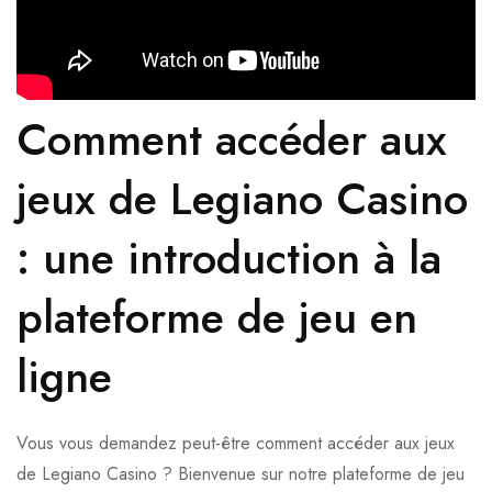
Comment accéder aux
jeux de Legiano Casino
: une introduction à la
plateforme de jeu en
ligne
Vous vous demandez peut-être comment accéder aux jeux
de Legiano Casino ? Bienvenue sur notre plateforme de jeu