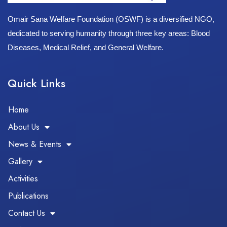
Omair Sana Welfare Foundation (OSWF) is a diversified NGO,
dedicated to serving humanity through three key areas: Blood
Diseases, Medical Relief, and General Welfare.
Quick Links​
Home
About Us
News & Events
Gallery
Activities
Publications
Contact Us