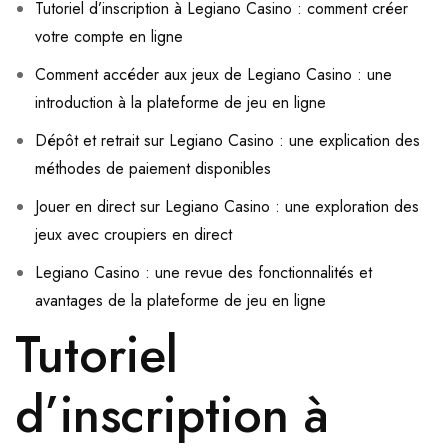
Tutoriel d’inscription à Legiano Casino : comment créer
votre compte en ligne
Comment accéder aux jeux de Legiano Casino : une
introduction à la plateforme de jeu en ligne
Dépôt et retrait sur Legiano Casino : une explication des
méthodes de paiement disponibles
Jouer en direct sur Legiano Casino : une exploration des
jeux avec croupiers en direct
Legiano Casino : une revue des fonctionnalités et
avantages de la plateforme de jeu en ligne
Tutoriel
d’inscription à