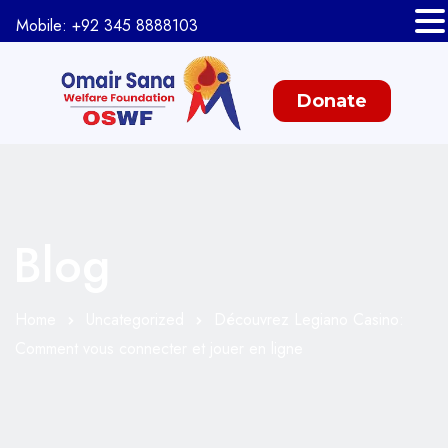
Mobile: +92 345 8888103
Donate
Blog
Home
Uncategorized
Découvrez Legiano Casino:
Comment vous connecter et jouer en ligne