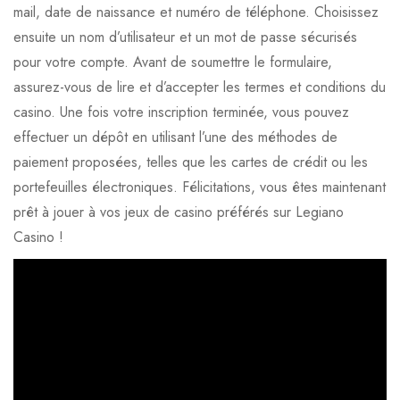
mail, date de naissance et numéro de téléphone. Choisissez
ensuite un nom d’utilisateur et un mot de passe sécurisés
pour votre compte. Avant de soumettre le formulaire,
assurez-vous de lire et d’accepter les termes et conditions du
casino. Une fois votre inscription terminée, vous pouvez
effectuer un dépôt en utilisant l’une des méthodes de
paiement proposées, telles que les cartes de crédit ou les
portefeuilles électroniques. Félicitations, vous êtes maintenant
prêt à jouer à vos jeux de casino préférés sur Legiano
Casino !