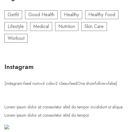
Getfit
Good Health
Healthy
Healthy Food
Lifestyle
Medical
Nutrition
Skin Care
Workout
Instagram
[instagram-feed num=4 cols=2 class=feedOne showfollow=false]
Lorem ipsum dolor sit consectetur elitd do tempor incididunt ut aliqua.
Lorem ipsum dolor sit consectetur elitd do tempor.