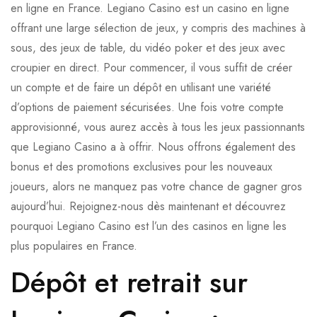
en ligne en France. Legiano Casino est un casino en ligne
offrant une large sélection de jeux, y compris des machines à
sous, des jeux de table, du vidéo poker et des jeux avec
croupier en direct. Pour commencer, il vous suffit de créer
un compte et de faire un dépôt en utilisant une variété
d’options de paiement sécurisées. Une fois votre compte
approvisionné, vous aurez accès à tous les jeux passionnants
que Legiano Casino a à offrir. Nous offrons également des
bonus et des promotions exclusives pour les nouveaux
joueurs, alors ne manquez pas votre chance de gagner gros
aujourd’hui. Rejoignez-nous dès maintenant et découvrez
pourquoi Legiano Casino est l’un des casinos en ligne les
plus populaires en France.
Dépôt et retrait sur